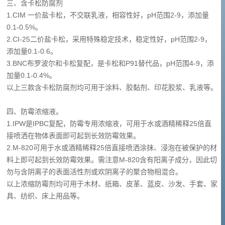
三、含卡松防腐剂
1.CIM 一价盐卡松，不交联乳液，相容性好，pH范围2-9，添加量
0.1-0.5%。
2.CI-25二价盐卡松，采用特殊稳定技术，稳定性好，pH范围2-9，
添加量0.1-0.6。
3.BNC布罗波尔和卡松复配，是卡松和P91替代品，pH范围4-9，添
加量0.1-0.4%。
以上三款含卡松防腐剂均可用于涂料、胶黏剂、印花胶浆、乳液等。
四、防霉浓缩液。
1.IPW是IPBC复配，防霉专用浓缩液，可用于水或酒精稀释25倍直
接喷洒在物体表面即可起到长效防霉效果。
2.M-820可用于水或酒精稀释25倍直接喷洒涂抹、浸泡在被保护的材
料上即可起到长效防霉效果。需注意M-820含有阳离子成分，因此切
勿与含阴离子的表面活性剂或欢阴离子的聚合物相混合。
以上浓缩防霉剂均可用于木材、纸箱、皮革、蓝皮、沙发、手套、家
具、纺织、床上用品等。