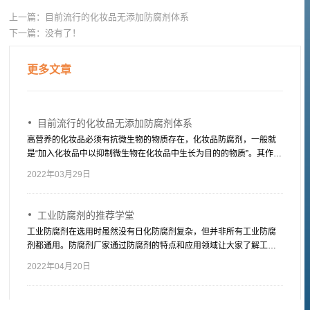
上一篇：
目前流行的化妆品无添加防腐剂体系
下一篇：
没有了！
更多文章
目前流行的化妆品无添加防腐剂体系
高营养的化妆品必须有抗微生物的物质存在，化妆品防腐剂，一般就
是“加入化妆品中以抑制微生物在化妆品中生长为目的的物质”。其作用
是防止化妆品在生产、使用及保质期内发生腐败变质，损害消费者的
2022年03月29日
健康，同时，防止二次污染也主要依靠防腐剂。
工业防腐剂的推荐学堂
工业防腐剂在选用时虽然没有日化防腐剂复杂，但并非所有工业防腐
剂都通用。防腐剂厂家通过防腐剂的特点和应用领域让大家了解工业
防腐剂有哪些，适用于哪些产品。
2022年04月20日