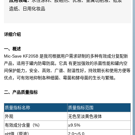
应用领域：
水性涂料、胶粘剂、乳液、金属切削液、纸浆
造纸、日用化妆品
详细介绍
一、概述
Mic-Save KF205B 是我司根据用户需求研制的多种有效成分复配新
产品，适用于罐内防霉防腐。它具 有更加强效的杀菌性能和罐内空
间保护能力，安全、高效、广谱、耐温性好，持效期长和使用方便等
优点，可有效地抑制各种细菌、霉菌和酵母菌的生长与繁殖。
二、产品质量指标
质量指标名称
质量指标范围
外观
无色至淡黄色液体
有效成分含量（%）
≥9.5%
pH值（原液）
2.0～5.0