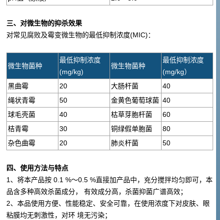
三、对微生物的抑杀效果
对常见腐败及霉变微生物的最低抑制浓度(MIC)：
最低抑制浓度
最低抑制浓度
微生物菌种
微生物菌种
(mg/kg)
(mg/kg）
黑曲霉
20
大肠杆菌
40
绳状青霉
50
金黄色葡萄球菌
40
球毛壳菌
40
枯草芽胞杆菌
60
桔青霉
30
铜绿假单胞菌
80
杂色曲霉
20
肺炎杆菌
50
四、使用方法与特点
1、将本产品按 0.1 %～0.5 %直接加产品中，充分搅拌均匀即可，本
品含多种高效杀菌成分， 有效成分高，杀菌抑菌广谱高效；
2、本品使用方便、性能稳定、安全可靠，在使用浓度下对皮肤、眼
粘膜均无刺激性，对环 境无污染；