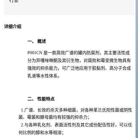
行业
详细介绍
一、
概述
P001CN
是一款高效广谱的罐内防腐剂，其主要活性成
分为异噻唑啉酮及其衍生物，对腐败和霉变微生物具有
强效的抑杀能力，可广泛地应用于胶黏剂、高分子合成
乳液等水性体系。
二、
性能特点
1.广谱、长效的杀灭多种细菌，对各种革兰氏阳性菌或阴性
菌、霉菌和酵母菌均有较强的抑杀力；
2.与各种乳化剂、表面活性剂及其它成份配伍性好，可以任
何比例的醇和水等相溶；