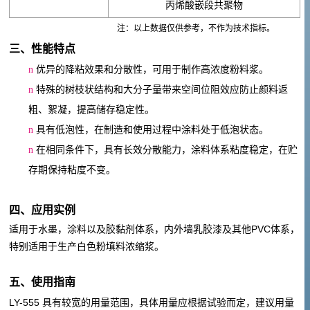
化学组成
丙烯酸嵌段共聚物
注：以上数据仅供参考，不作为技术指标。
三、性能特点
n
优异的降粘效果和分散性，可用于制作高浓度粉料浆。
n
特殊的树枝状结构和大分子量带来空间位阻效应防止颜料返
粗、絮凝，提高储存稳定性。
n
具有低泡性，在制造和使用过程中涂料处于低泡状态。
n
在相同条件下，具有长效分散能力，涂料体系粘度稳定，在贮
存期保持粘度不变。
四、
应用实例
PVC
适用于
水墨，涂料以及胶黏剂体系，
内外墙乳胶漆及其他
体系，
特别适用于生产白色粉填料浓缩浆。
五、
使用指南
LY-555
具有较宽的用量范围，具体用量应根据试验而定，建议用量