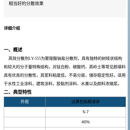
相当好的分散效果
详细介绍
一、概述
高效分散剂
LY-555
为聚羧酸钠盐分散剂
，具有独特的树枝状结构
和较大的分子量特殊结构，对钛白粉、碳酸钙、高岭土等常见颜填料
具有优良的分散性，其浆料粘度低，不易分层，储存稳定性好。适用
于水性工业涂料，建筑涂料，胶黏剂涂料、水墨以及颜料浓缩浆。
二、典型特性
外观
淡黄色粘稠液体
pH
5-7
值
40%
活性成份